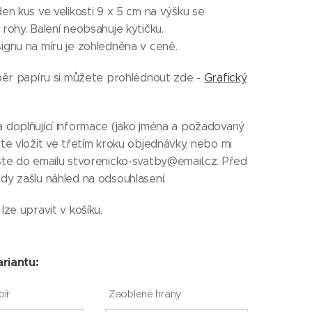
en kus ve velikosti 9 x 5 cm na výšku se
rohy. Balení neobsahuje kytičku.
ignu na míru je zohledněna v ceně.
ýběr papíru si můžete prohlédnout zde -
Grafický
 doplňující informace (jako jména a požadovaný
te vložit ve třetím kroku objednávky, nebo mi
šte do emailu stvorenicko-svatby@email.cz. Před
dy zašlu náhled na odsouhlasení.
lze upravit v košíku.
ariantu:
pír
Zaoblené hrany