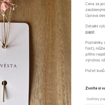
Cena za jed
zaoblenými 
Úprava des
Detailní v
papír
.
Poznámky a
font), může
přímo napi
výrobou vž
Počet kusů 
Zvolte si v
Grafický pa