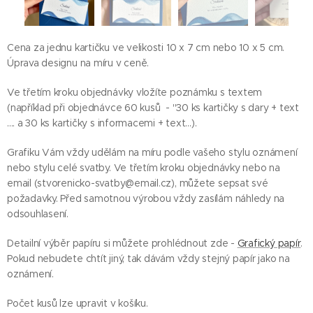
Cena za jednu kartičku ve velikosti 10 x 7 cm nebo 10 x 5 cm.
Úprava designu na míru v ceně.
Ve třetím kroku objednávky vložíte poznámku s textem
(například při objednávce 60 kusů - "30 ks kartičky s dary + text
.... a 30 ks kartičky s informacemi + text...).
Grafiku Vám vždy udělám na míru podle vašeho stylu oznámení
nebo stylu celé svatby. Ve třetím kroku objednávky nebo na
email (stvorenicko-svatby@email.cz), můžete sepsat své
požadavky. Před samotnou výrobou vždy zasílám náhledy na
odsouhlasení.
Detailní výběr papíru si můžete prohlédnout zde -
Grafický papír
.
Pokud nebudete chtít jiný, tak dávám vždy stejný papír jako na
oznámení.
Počet kusů lze upravit v košíku.