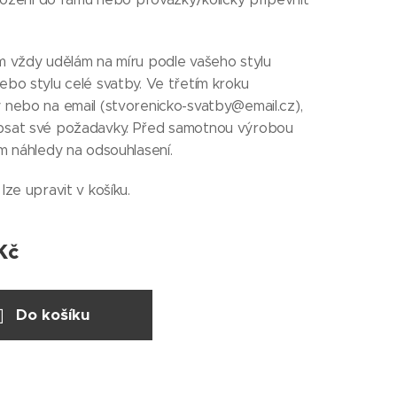
m vždy udělám na míru podle vašeho stylu
bo stylu celé svatby. Ve třetím kroku
 nebo na email (stvorenicko-svatby@email.cz),
sat své požadavky. Před samotnou výrobou
m náhledy na odsouhlasení.
lze upravit v košíku.
Kč
Do košíku