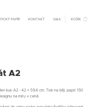
FICKÝ PAPÍR
KONTAKT
Q&A
KOŠÍK
át A2
en kus A2 - 42 × 59,4 cm. Tisk na bílý papír 150
esignu na míru v ceně.
vložení do rámu nebo provázky/kolíčky připevnit