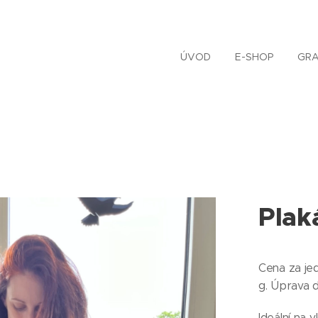
ÚVOD
E-SHOP
GRA
Plak
Cena za jed
g. Úprava d
Ideální na 