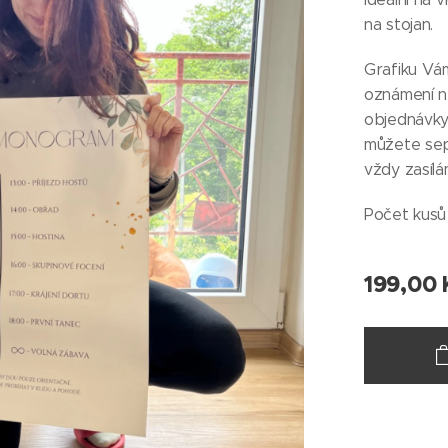
na stojan.
Grafiku Vá
oznámení ne
objednávky
můžete sep
vždy zasílá
Počet kusů 
199,00