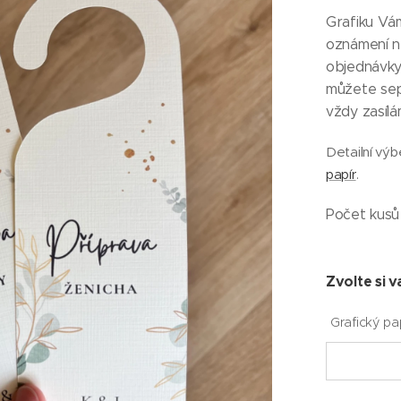
Grafiku Vá
oznámení ne
objednávky
můžete sep
vždy zasílá
Detailní výb
papír
.
Počet kusů 
Zvolte si v
Grafický pa