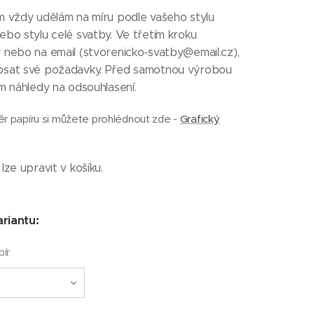
m vždy udělám na míru podle vašeho stylu
bo stylu celé svatby. Ve třetím kroku
 nebo na email (stvorenicko-svatby@email.cz),
sat své požadavky. Před samotnou výrobou
m náhledy na odsouhlasení.
ěr papíru si můžete prohlédnout zde -
Grafický
lze upravit v košíku.
ariantu:
pír