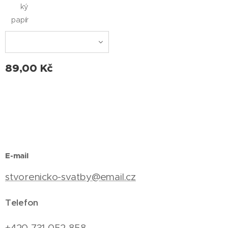
ký
papír
89,00
Kč
E-mail
stvorenicko-svatby@email.cz
Telefon
+420 731 052 858