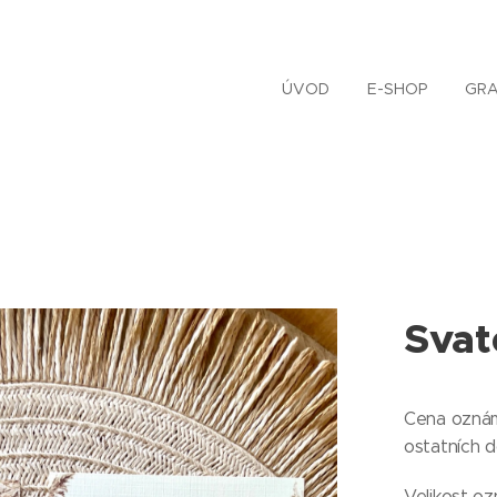
ÚVOD
E-SHOP
GRA
Svat
Cena oznáme
ostatních 
Velikost oz