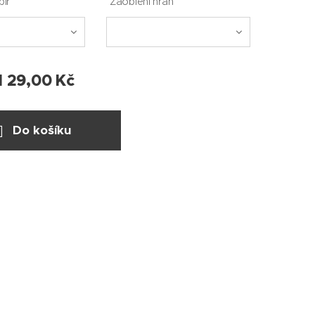
pír
Zaoblení hran
d
29,00
Kč
Do košíku