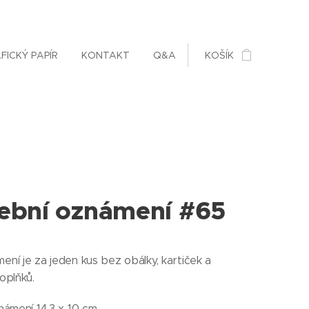
FICKÝ PAPÍR
KONTAKT
Q&A
KOŠÍK
ební oznámení #65
ní je za jeden kus bez obálky, kartiček a
doplňků.
námení 14,3 x 10 cm.