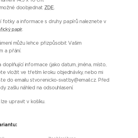
e možné doobjednat
ZDE
.
í fotky a informace s druhy papírů naleznete v
.
fický papír
mení můžu lehce přizpůsobit Vašim
 a přání.
doplňující informace (jako datum, jména, místo,
žete vložit ve třetím kroku objednávky, nebo mi
šte do emailu stvorenicko-svatby@email.cz. Před
dy zašlu náhled na odsouhlasení.
lze upravit v košíku.
ariantu: