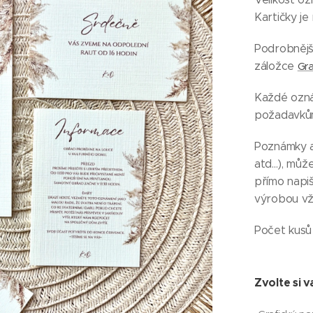
Kartičky j
Podrobnějš
záložce
Gra
Každé ozná
požadavkům
Poznámky a 
atd...), mů
přímo napi
výrobou vž
Počet kusů 
Zvolte si v