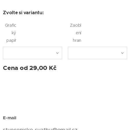
Zvolte si variantu:
Grafic
Zaobl
ký
ení
papír
hran
Cena od
29,00
Kč
E-mail
stvorenicko-svatby@email.cz